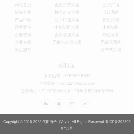
网站首页
会议扩声方案
公共广播
解决方案
舞台灯光方案
会议系统
产品中心
公共广播方案
舞台灯光
经典案例
中控矩阵方案
中控矩阵
企业资讯
会议录播方案
周边设备
企业介绍
无纸化会议方案
无纸化系统
售后服务
分布式系统
联系我们
服务热线：17602015563
企业邮箱：vovt214@163.com
总部地址：广州市白云区永平街永泰磨刀南街80号
Copyright © 2018-2025 优图电子（Vovt） All Rights Reserved
粤ICP备202305
0753号