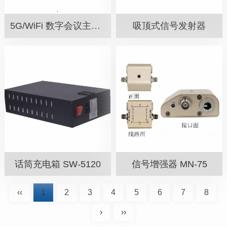
5G/WiFi 数字会议主机 SW-500G
吸顶式信号发射器
话筒充电箱 SW-5120
信号增强器 MN-75
‹‹
1
2
3
4
5
6
7
8
›
››