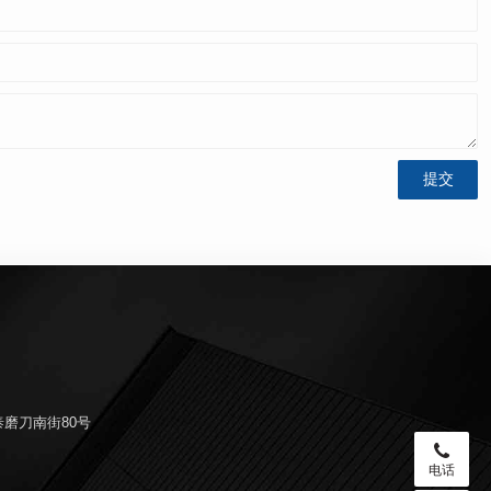
磨刀南街80号
电话