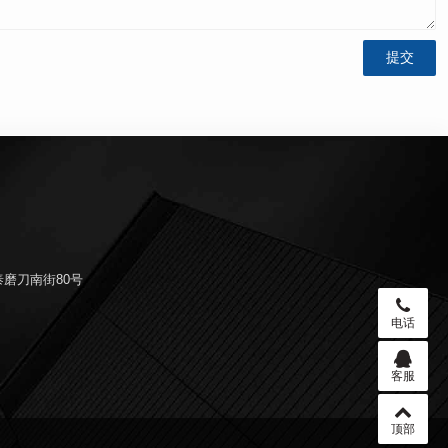
磨刀南街80号
电话
客服
顶部