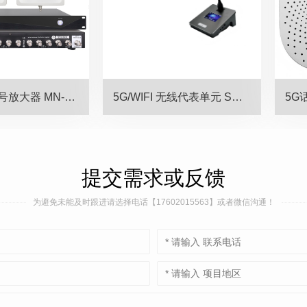
16路无线信号放大器 MN-200N
5G/WIFI 无线代表单元 SW-50BG
提交需求或反馈
为避免未能及时跟进请选择电话【17602015563】或者微信沟通！