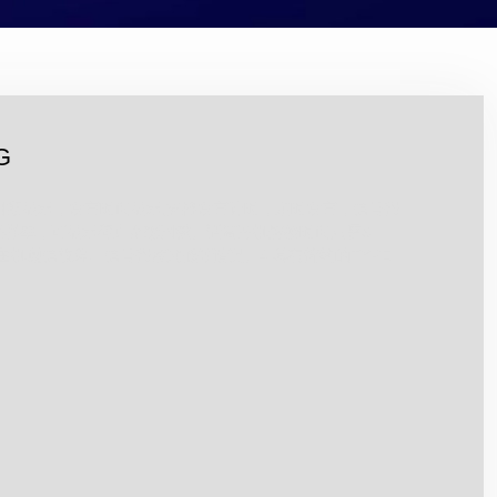
G
时间日期显示，发言时间显示,支持发言计时，定时发言，信号强
z采样率，可显示客户全彩国徽。话筒开机连接时间只需5
主机通信故障、信号强度过低等情况。4.具有简约的TYPE-