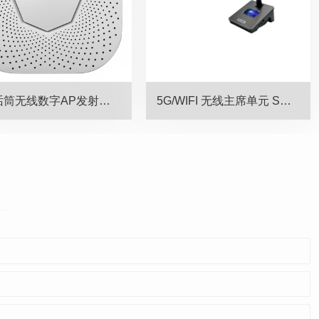
5G话筒无线数字AP发射器 SW-510AP
5G/WIFI 无线主席单元 SW-50AG