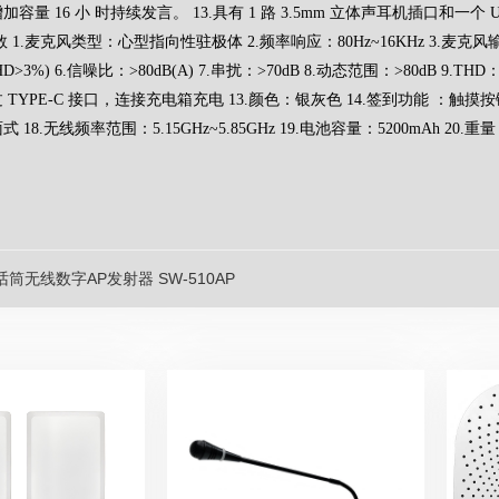
容量 16 小 时持续发言。 13.具有 1 路 3.5mm 立体声耳机插口和一个 U
1.麦克风类型：心型指向性驻极体 2.频率响应：80Hz~16KHz 3.麦克风输入阻抗：1KΩ
HD>3%) 6.信噪比：>80dB(A) 7.串扰：>70dB 8.动态范围：>80dB 9.TH
YPE-C 接口，连接充电箱充电 13.颜色：银灰色 14.签到功能 ：触摸按键签到 15
18.无线频率范围：5.15GHz~5.85GHz 19.电池容量：5200mAh
20.重
话筒无线数字AP发射器 SW-510AP