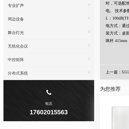
时，可选配增加
专业扩声
电。 技术参数 
L：100dB(T
周边设备
电方式：通过 T
舞台灯光
装方式：桌面式 
咪杆 415mm
无纸化会议
中控矩阵
上一篇：
5G
分布式系统
为您推荐
电话
17602015563