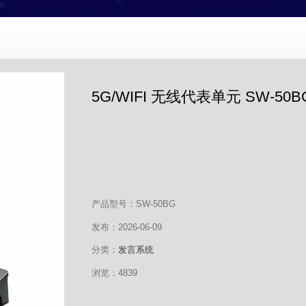
5G/WIFI 无线代表单元 SW-50B
1.高清2.4寸IPS全彩显示屏，话筒状态，当前
度和电池电量等信息清晰显示。2.话筒采用48kH
秒。3.具有智能检测故障功能，提示用户AP故障、
C设置SSID、密码功能，保证扩展系统时不会连...
产品型号：SW-50BG
发布：2026-06-09
分类：
发言系统
浏览：4839