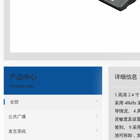
产品中心
详细信息
ProductCenter
1.高清 2
全部
采用 48k
等情况。 4.
公共广播
灵敏度及设置
签到。 9.采
发言系统
池可拆卸，支