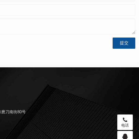
磨刀南街80号
电话