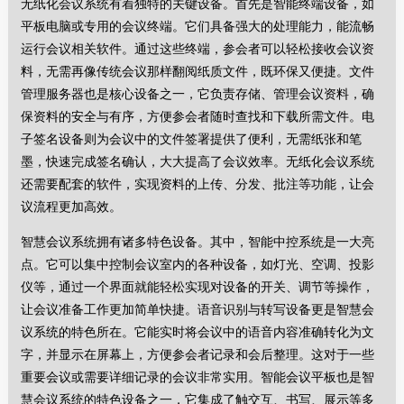
无纸化会议系统有着独特的关键设备。首先是智能终端设备，如
平板电脑或专用的会议终端。它们具备强大的处理能力，能流畅
运行会议相关软件。通过这些终端，参会者可以轻松接收会议资
料，无需再像传统会议那样翻阅纸质文件，既环保又便捷。文件
管理服务器也是核心设备之一，它负责存储、管理会议资料，确
保资料的安全与有序，方便参会者随时查找和下载所需文件。电
子签名设备则为会议中的文件签署提供了便利，无需纸张和笔
墨，快速完成签名确认，大大提高了会议效率。无纸化会议系统
还需要配套的软件，实现资料的上传、分发、批注等功能，让会
议流程更加高效。
智慧会议系统拥有诸多特色设备。其中，智能中控系统是一大亮
点。它可以集中控制会议室内的各种设备，如灯光、空调、投影
仪等，通过一个界面就能轻松实现对设备的开关、调节等操作，
让会议准备工作更加简单快捷。语音识别与转写设备更是智慧会
议系统的特色所在。它能实时将会议中的语音内容准确转化为文
字，并显示在屏幕上，方便参会者记录和会后整理。这对于一些
重要会议或需要详细记录的会议非常实用。智能会议平板也是智
慧会议系统的特色设备之一，它集成了触交互、书写、展示等多