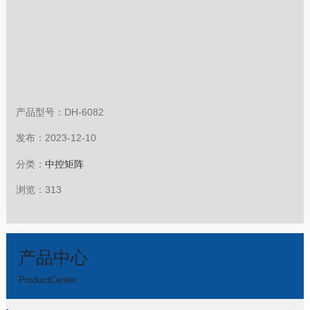
路器零，火线控制,过流保护,（63A短路保护)；3、8路通
道输出，每路延时开启和关闭时间可自由设置（范围0~9
99S）；4、10组设备开关场景数据保存/调用，场景管理
应用简单便捷；5、供电规格：内置开关电源，适用全球
电压AC90-260V50-60HZ，总功率6000W，单路最大功
率2000W；6...
产品型号：DH-6082
发布：2023-12-10
分类：
中控矩阵
浏览：313
产品中心
ProductCenter