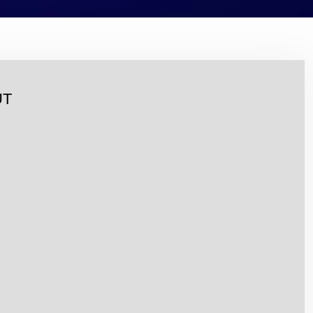
UT
卡具有4路HDMI信号接口和4路CVBS接口，每1路可独立
3.板卡具有4路3.5mm模拟立体声音频输出接口。4.板卡支
.板卡采取3D降噪、点对点硬件无压缩实时转换设计，实现无缝切
7.音频输出接口...