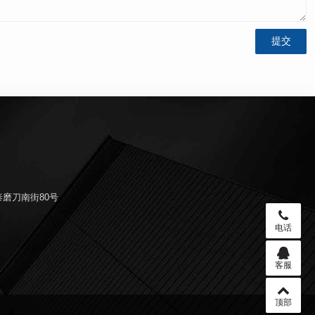
磨刀南街80号
电话
客服
顶部