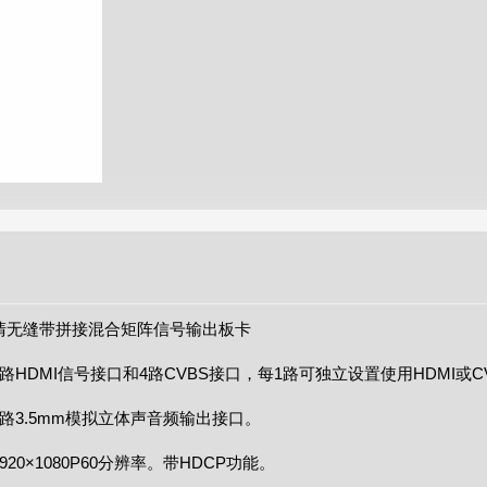
高清无缝带拼接混合矩阵信号输出板卡
4路HDMI信号接口和4路CVBS接口，每1路可独立设置使用HDMI
4路3.5mm模拟立体声音频输出接口。
920×1080P60分辨率。带HDCP功能。