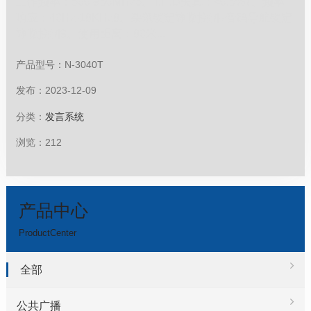
工作频率：500-950MHz6、T.H.D失真：<0.5%7、频率
响应：40Hz-18KHz8、杂讯锁定静噪控制+音码导航锁定
静噪控制9、使用距离：80米...
产品型号：N-3040T
发布：2023-12-09
分类：
发言系统
浏览：212
产品中心
ProductCenter
全部
公共广播