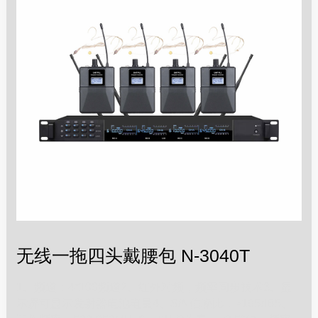
无线一拖四头戴腰包 N-3040T
1、频道：4*100频道2、红外对频，频率同步技术3、显
示屏可显示发射器电池电量4、S/N信噪比：>105dB5、