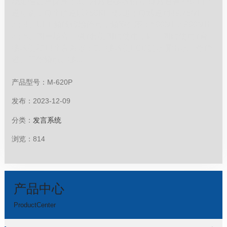
稳定性显著提高；3、两通道接收信号,每通道有220个信
道可选，每个信道以250KHz步进；每通道用49.75MH
z；4、UHF频段传输信号，频率范围：500MHz-900MH
z；5、同一场合可供7套机同时使用，即可同时使用7台
接收机和14个发射器；6、接收机LCD显示屏指示工作信
道、工作频点、接...
产品型号：M-620P
发布：2023-12-09
分类：
发言系统
浏览：814
产品中心
ProductCenter