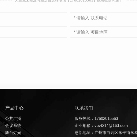
为避免未能及时跟进请选择电话【17602015563】或者微信沟通！
产品中心
联系我们
公共广播
服务热线：17602015563
会议系统
企业邮箱：vovt214@163.com
舞台灯光
总部地址：广州市白云区永平街永泰