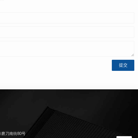
磨刀南街80号