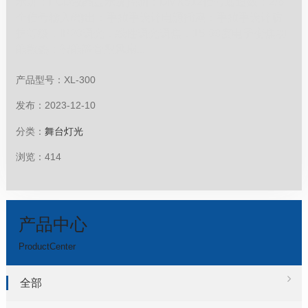
示屏：LCD液晶显示屏控制：DMX512信号通道数：2/6
个信号输入/输出：手拉手设计电源插座：手拉手设计防
护等级：IP20调光：线性调光调焦：15-60度电子变焦功
能散热：智能静音型风扇...
产品型号：XL-300
发布：2023-12-10
分类：
舞台灯光
浏览：414
产品中心
ProductCenter
全部