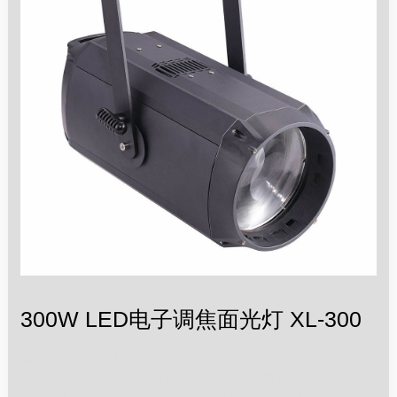
300W LED电子调焦面光灯 XL-300
电压：AC90-240V50-60HZ消耗功率：350W光源：300
W集成高亮度COB光源色温：3200K，显色指数：≥95显