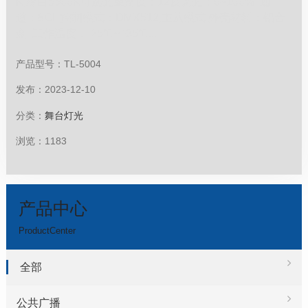
K,冷白5600K可选光束角度：12度调光：0~100% 通
道：8CH控制模式：DMX512,主从模式 外壳材料：铝合
金 工作温度：-25℃~+35℃...
产品型号：TL-5004
发布：2023-12-10
分类：
舞台灯光
浏览：1183
产品中心
ProductCenter
全部
公共广播